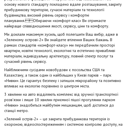
t
основу нового стандарту покладено вдале розташування, закриту
прибудинкову територію, сучасні матеріали та технології
будівництва, високий рівень сервісу і комфортні
планування.Обираючи «комфорт-клас» Ви отримаєте
найкраще співвідношення якості, сервісу, ціни та комфорту.
Ми доклали максимум зусиль, щоб полегшити Ваш вибір, адже в
«Зеленому острові-2» Ви знайдете втілення Ваших бажань. В
рамках стандартів «комфорт-класу» ми передбачили просторі
квартири, новітні технології, екологічні та естетично привабливі
матеріали, індивідуальну архітектуру, повний спектр послуг та
сучасний рівень сервісу.
Найближчими сусідами новобудови є посольства США та
Казахстану, а також один із найбільших у Києві парків – парк
«Нивки». Це гарантує безпеку і затишок мікрорайону та позитивно
впливає на екологію порівняно із центром міста.
3 хвилини на авто відділяють комплекс від зручної транспортної
розв’язки і лише 10 хвилин приємної пішої прогулянки парком
«Нивки» знадобиться майбутнім мешканцям, щоб дістатися до
станції метро.
«Зелений острів-2» – це закрита прибудинкова територія із
охороною, відеоспостереженням і системою контролю доступу, на