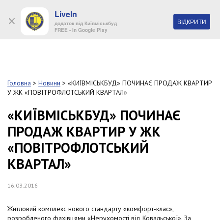
LiveIn
+38 (044) 280 90 11
ВІДКРИТИ
додаток від Київміськбуд
FREE - In Google Play
Обр
S
k
Головна
>
Новини
>
«КИЇВМІСЬКБУД» ПОЧИНАЄ ПРОДАЖ КВАРТИР
Про
i
У ЖК «ПОВІТРОФЛОТСЬКИЙ КВАРТАЛ»
комп
p
t
«КИЇВМІСЬКБУД» ПОЧИНАЄ
o
Об’
ПРОДАЖ КВАРТИР У ЖК
m
a
«ПОВІТРОФЛОТСЬКИЙ
i
Нов
n
КВАРТАЛ»
c
Поку
o
n
16.03.2016
t
Конт
e
Житловий комплекс нового стандарту «комфорт-клас»,
n
розробленого фахівцями «Нерухомості від Ковальської». За