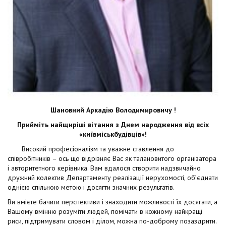
Шановний Аркадію Володимировичу !
Прийміть найщиріші вітання з Днем народження від всіх
«київміськбудівців»!
Високий професіоналізм та уважне ставлення до
співробітників – ось що відрізняє Вас як талановитого організатора
і авторитетного керівника. Вам вдалося створити надзвичайно
дружний колектив Департаменту реалізації нерухомості, об’єднати
однією спільною метою і досягти значних результатів.
Ви вмієте бачити перспективи і знаходити можливості їх досягати, а
Вашому вмінню розуміти людей, помічати в кожному найкращі
риси, підтримувати словом і ділом, можна по-доброму позаздрити.