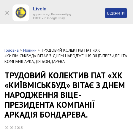
LiveIn
+38 (044) 280 90 11
ВІДКРИТИ
додаток від Київміськбуд
FREE - In Google Play
Обр
S
k
Головна
>
Новини
>
ТРУДОВИЙ КОЛЕКТИВ ПАТ «ХК
Про
i
«КИЇВМІСЬКБУД» ВІТАЄ З ДНЕМ НАРОДЖЕННЯ ВІЦЕ-ПРЕЗИДЕНТА
комп
p
КОМПАНІЇ АРКАДІЯ БОНДАРЕВА.
t
o
ТРУДОВИЙ КОЛЕКТИВ ПАТ «ХК
Об’
m
«КИЇВМІСЬКБУД» ВІТАЄ З ДНЕМ
a
i
Нов
НАРОДЖЕННЯ ВІЦЕ-
n
c
ПРЕЗИДЕНТА КОМПАНІЇ
Поку
o
n
АРКАДІЯ БОНДАРЕВА.
t
Конт
e
09.09.2013
n