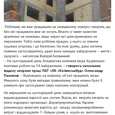
-Робітники, які вже працювали на захищеному поверсі говорять, що
без неї працювати вже не хочуть. Впасти із таким захистом
практично не можливо, якщо через неї цілеспрямовано не
перелазити. Тобто коли робітник працює, у нього за спиною
суцільна огорожа, і це безпечно. На мою думку, дана система
повинна застосовуватись, адже вона захищає найдорожче – життя і
здоров’я, – наголосив Валерій Безвинний.
– На сьогоднішній день Холдингова компанія веде будівельно-
монтажні роботи на 34 майданчиках, –
говорить начальник
відділу охорони праці ПАТ «ХК «Київміськбуд» Олександр
Пахомов.
– Відповідно, на кожному об’єкті працюють люди.
Минулого року були випадки травматизму, яких можна було б
уникнути при застосуванні таких захисних конструкцій.
Не вирішеним на сьогоднішній день залишається питання
відшкодування вартості цих систем. Відтак, всі витрати лягають на
плечі підрядної організації. Держгірпромнагляд України
рекомендує включати вартість до складу загальновиробничих
витрат і відшкодувати 7 і більше років, а кошти на виготовлення