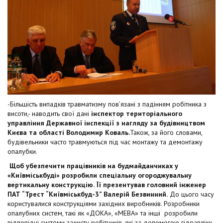
-Більшість випадків травматизму пов’язані з падінням робітника з
висоти,- наводить свої дані
інспектор територіального
управління Державної інспекції з нагляду за будівництвом
Києва та області Володимир Коваль.
Також, за його словами,
будівельники часто травмуються під час монтажу та демонтажу
опалубки.
Щоб убезпечити працівників на будмайданчиках у
«Київміськбуді» розробили спеціальну огороджувальну
вертикальну конструкцію. Її презентував головний інженер
ПАТ “Трест “Київміськбуд-3” Валерій Безвинний.
До цього часу
користувалися конструкціями західних виробників. Розробники
опалубних систем, такі як «ДОКА», «МЕВА» та інші розробили
відповідні системи захисту робітників, які за допомогою гідравліки