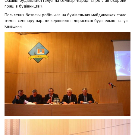
фахівці будівельної галузі на семінарі-нараді «Про стан охорони
t
праці в будівництві».
Посилення безпеки робітників на будівельних майданчиках стало
темою семінару-наради керівників підприємств будівельної галузі
Київщини.