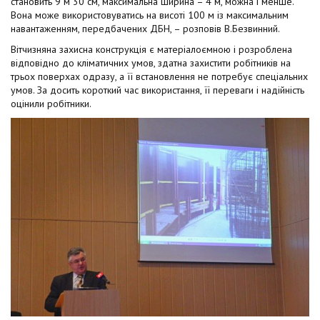
становить 9 м 30 см, максимальна ширина – 4 м, можна і менше.
Вона може використовуватись на висоті 100 м із максимальним
навантаженням, передбачених ДБН, – розповів В.Безвинний.
Вітчизняна захисна конструкція є матеріалоємною і розроблена
відповідно до кліматичних умов, здатна захистити робітників на
трьох поверхах одразу, а її встановлення не потребує спеціальних
умов. За досить короткий час використання, її переваги і надійність
оцінили робітники.