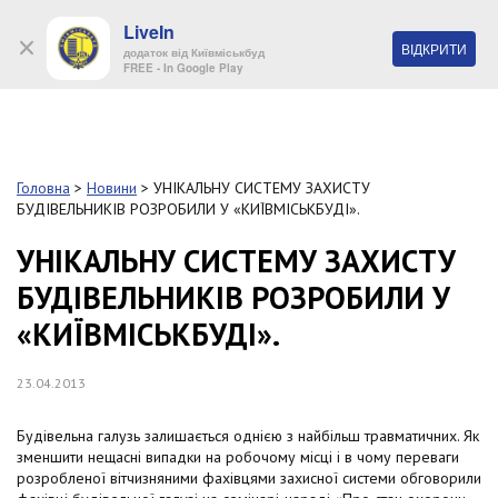
LiveIn
+38 (044) 280 90 11
ВІДКРИТИ
додаток від Київміськбуд
FREE - In Google Play
Обр
S
k
Головна
>
Новини
>
УНІКАЛЬНУ СИСТЕМУ ЗАХИСТУ
Про
i
БУДІВЕЛЬНИКІВ РОЗРОБИЛИ У «КИЇВМІСЬКБУДІ».
комп
p
t
УНІКАЛЬНУ СИСТЕМУ ЗАХИСТУ
o
Об’
БУДІВЕЛЬНИКІВ РОЗРОБИЛИ У
m
a
«КИЇВМІСЬКБУДІ».
i
Нов
n
c
23.04.2013
Поку
o
n
Будівельна галузь залишається однією з найбільш травматичних. Як
t
Конт
зменшити нещасні випадки на робочому місці і в чому переваги
e
розробленої вітчизняними фахівцями захисної системи обговорили
n