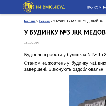
S
k
КИЇВМІСЬКБУД
ПРО КОМПА
i
p
t
Головна
>
Новини
>
У БУДИНКУ №3 ЖК МЕДОВИЙ ЗАВЕ
o
m
У БУДИНКУ №3 ЖК МЕДОВ
a
i
n
13.10.2020
c
o
Будівельні роботи у будинках №№ 1 і
n
t
Станом на жовтень у
будинку №1 вико
e
завершені. Виконують оздоблювальні р
n
t