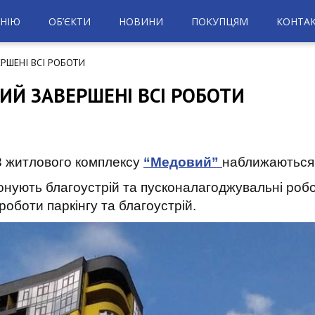
НІЮ
ОБ’ЄКТИ
НОВИНИ
ПОКУПЦЯМ
КОНТА
РШЕНІ ВСІ РОБОТИ
ИЙ ЗАВЕРШЕНІ ВСІ РОБОТИ
 3 житлового комплексу
“Медовий”
наближаються
нують благоустрій та пусконалагоджувальні робо
оботи паркінгу та благоустрій.