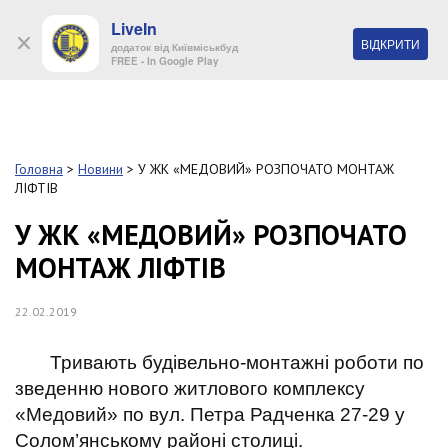
LiveIn
+38 (044) 280 90 11
ВІДКРИТИ
додаток від Київміськбуд
FREE - In Google Play
Обр
S
k
Головна
>
Новини
>
У ЖК «МЕДОВИЙ» РОЗПОЧАТО МОНТАЖ
Про
i
ЛІФТІВ
комп
p
t
У ЖК «МЕДОВИЙ» РОЗПОЧАТО
o
Об’
МОНТАЖ ЛІФТІВ
m
a
i
Нов
22.02.2019
n
c
Поку
o
Тривають будівельно-монтажні роботи по
n
зведенню нового житлового комплексу
t
Конт
«Медовий» по вул. Петра Радченка 27-29 у
e
n
Солом’янському районі столиці.