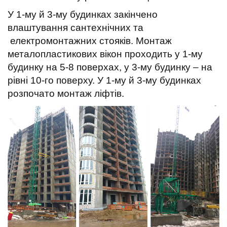
t
У 1-му й 3-му будинках закінчено
влаштування сантехнічних та
електромонтажних стояків. Монтаж
металопластикових вікон проходить у 1-му
будинку на 5-8 поверхах, у 3-му будинку – на
рівні 10-го поверху. У 1-му й 3-му будинках
розпочато монтаж ліфтів.