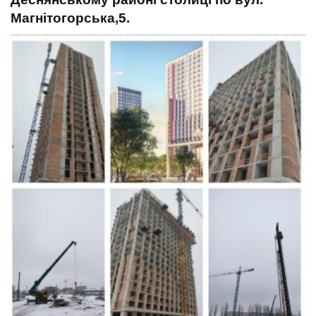
t
Магнітогорська,5.