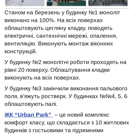
Станом на березень у
будинку №1 моноліт
виконано на 100%.
На всіх поверхах
облаштовують цегляну кладку, поводять
електричні, сантехнічні мережі, опалення,
вентиляцію.
Виконують монтаж віконних
конструкцій.
У будинку №2 монолітні роботи проходять на
рівні 20 поверху.
Облаштування кладки
виконують на всіх поверхах.
У будинку №3 закінчили виконання пальового
поля, в’яжуть ростверк.
У будинках №№4, 5, 6
облаштовують палі.
ЖК “Urban Park”
– це новий комплекс
комфорт класу, що складається з 10 житлових
будинків з гостьовими та підземними