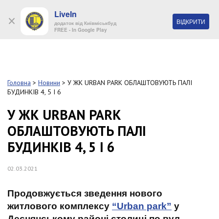
LiveIn
+38 (044) 280 90 11
ВІДКРИТИ
додаток від Київміськбуд
FREE - In Google Play
Обр
S
k
Головна
>
Новини
>
У ЖК URBAN PARK ОБЛАШТОВУЮТЬ ПАЛІ
Про
i
БУДИНКІВ 4, 5 І 6
комп
p
t
У ЖК URBAN PARK
o
Об’
ОБЛАШТОВУЮТЬ ПАЛІ
m
a
БУДИНКІВ 4, 5 І 6
i
Нов
n
c
02.03.2021
Поку
o
n
Продовжується зведення нового
t
Конт
e
житлового комплексу
“Urban park”
у
n
Деснянському районі столиці по вул.