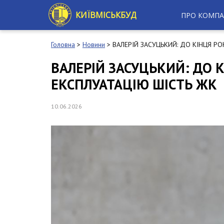
S
k
КИЇВМІСЬКБУД
ПРО КОМПА
i
p
t
Головна
>
Новини
>
ВАЛЕРІЙ ЗАСУЦЬКИЙ: ДО КІНЦЯ Р
o
m
ВАЛЕРІЙ ЗАСУЦЬКИЙ: ДО 
a
ЕКСПЛУАТАЦІЮ ШІСТЬ ЖК
i
n
c
10.06.2026
o
n
t
e
n
t