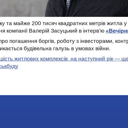
оку та майже 200 тисяч квадратних метрів житла у
ня компанії Валерій Засуцький в інтерв’ю
«Вечірн
 про погашення боргів, роботу з інвесторами, кон
тикається будівельна галузь в умовах війни.
 шість житлових комплексів, на наступний рік — 
іськбуду