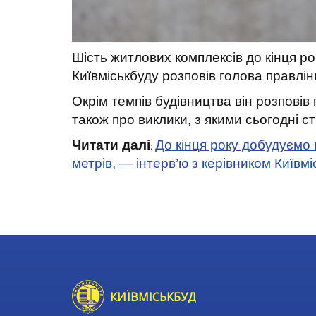
Шість житлових комплексів до кінця р
Київміськбуду розповів голова правлін
Окрім темпів будівництва він розповів
також про виклики, з якими сьогодні с
Читати далі
До кінця року добудуємо
:
метрів, — інтерв’ю з керівником Київм
КИЇВМІСЬКБУД