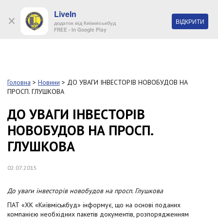
LiveIn
+38 (044) 280 90 11
ВІДКРИТИ
додаток від Київміськбуд
FREE - In Google Play
Обр
S
k
Головна
>
Новини
>
ДО УВАГИ ІНВЕСТОРІВ НОВОБУДОВ НА
Про
i
ПРОСП. ГЛУШКОВА
комп
p
t
ДО УВАГИ ІНВЕСТОРІВ
o
Об’
НОВОБУДОВ НА ПРОСП.
m
a
ГЛУШКОВА
i
Нов
n
c
02.07.2015
Поку
o
n
До уваги інвесторів новобудов на просп. Глушкова
t
Конт
e
ПАТ «ХК «Київміськбуд» інформує, що на основі поданих
n
компанією необхідних пакетів документів, розпорядженням