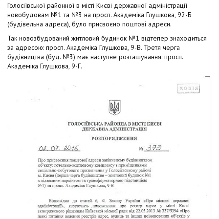
t
Голосіївської районної в місті Києві державної адміністрації
новобудовам №1 та №3 на просп. Академіка Глушкова, 92-Б
(будівельна адреса), було присвоєно поштові адреси.
Так новозбудований житловий будинок №1 відтепер знаходиться
за адресою: просп. Академіка Глушкова, 9-В. Третя черга
будівництва (буд. №3) має наступне розташування: просп.
Академіка Глушкова, 9-Г.