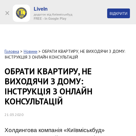
LiveIn
+38 (044) 280 90 11
ВІДКРИТИ
додаток від Київміськбуд
FREE - In Google Play
Обр
S
k
Головна
>
Новини
>
ОБРАТИ КВАРТИРУ, НЕ ВИХОДЯЧИ З ДОМУ:
Про
i
ІНСТРУКЦІЯ З ОНЛАЙН КОНСУЛЬТАЦІЙ
комп
p
t
ОБРАТИ КВАРТИРУ, НЕ
o
Об’
ВИХОДЯЧИ З ДОМУ:
m
a
ІНСТРУКЦІЯ З ОНЛАЙН
i
Нов
n
КОНСУЛЬТАЦІЙ
c
Поку
o
n
21.03.2020
t
Конт
e
Холдингова компанія «Київміськбуд»
n