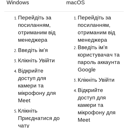
Windows
macOS
Перейдіть за
Перейдіть за
посиланням,
посиланням,
отриманим від
отриманим від
менеджера
менеджера
Введіть ім’я
Введіть ім’я
користувачач та
Клікніть Увійти
пароль аккаунта
Google
Відкрийте
доступ для
Клікніть Увійти
камери та
Відкрийте
мікрофону для
доступ для
Meet
камери та
Клікніть
мікрофону для
Приєднатися до
Meet
чату