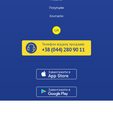
Покупцям
Контакти
UA
Телефон відділу продажів:
+38 (044) 280 90 11
Завантажити в
U
Завантажити в
Copyright © Київміськбуд 2026
Developed by