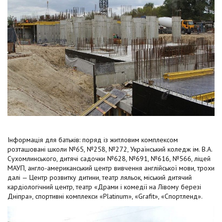
Інформація для батьків: поряд із житловим комплексом
розташовані школи №65, №258, №272, Український коледж ім. В.А.
Сухомлинського, дитячі садочки №628, №691, №616, №566, ліцей
МАУП, англо-американський центр вивчення англійської мови, трохи
далі — Центр розвитку дитини, театр ляльок, міський дитячий
кардіологічний центр, театр «Драми і комедії на Лівому березі
Дніпра», спортивні комплекси «Platinum», «Grafit», «Спортленд».