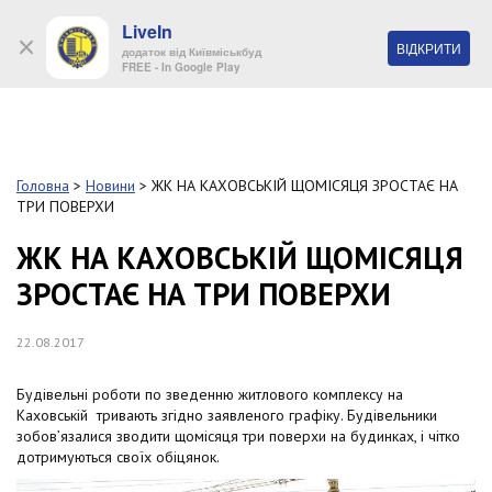
LiveIn
+38 (044) 280 90 11
ВІДКРИТИ
додаток від Київміськбуд
FREE - In Google Play
Обр
S
k
Головна
>
Новини
>
ЖК НА КАХОВСЬКІЙ ЩОМІСЯЦЯ ЗРОСТАЄ НА
Про
i
ТРИ ПОВЕРХИ
комп
p
t
ЖК НА КАХОВСЬКІЙ ЩОМІСЯЦЯ
o
Об’
ЗРОСТАЄ НА ТРИ ПОВЕРХИ
m
a
i
Нов
22.08.2017
n
c
Поку
o
Будівельні роботи по зведенню житлового комплексу на
n
Каховській тривають згідно заявленого графіку. Будівельники
t
зобов’язалися зводити щомісяця три поверхи на будинках, і чітко
Конт
e
дотримуються своїх обіцянок.
n