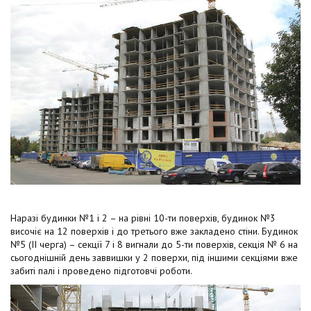
t
Наразі будинки №1 і 2 – на рівні 10-ти поверхів, будинок №3
височіє на 12 поверхів і до третього вже закладено стіни. Будинок
№5 (ІІ черга) – секції 7 і 8 вигнали до 5-ти поверхів, секція № 6 на
сьогоднішній день заввишки у 2 поверхи, під іншими секціями вже
забиті палі і проведено підготовчі роботи.