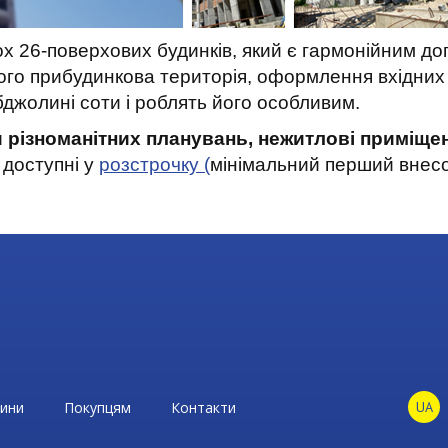
ох 26-поверхових будинків, який є гармонійним 
ого прибудинкова територія, оформлення вхідних 
джолині соти і роблять його особливим.
ри різноманітних планувань, нежитлові приміщен
доступні у
розстрочку (
мінімальний перший внесок
ини
Покупцям
Контакти
UA