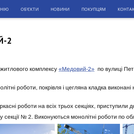
НІЮ
ОБ’ЄКТИ
НОВИНИ
ПОКУПЦЯМ
КОНТА
Й-2
 житлового комплексу
«Медовий-2»
по вулиці Пет
літні роботи, покрівля і цегляна кладка виконані
ркасні роботи на всіх трьох секціях, приступили 
 секції № 2. Виконуються монолітні роботи по об