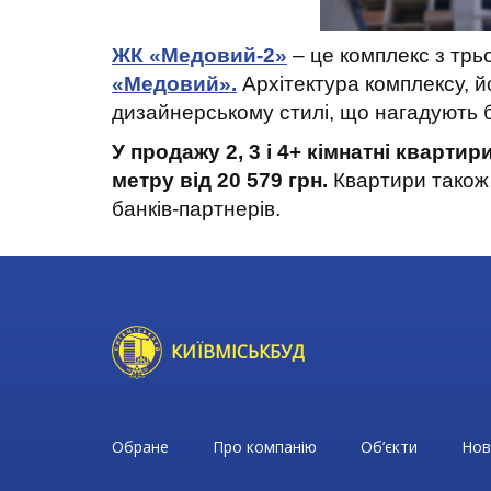
ЖК «Медовий-2»
– це комплекс з трь
«Медовий».
Архітектура комплексу, й
дизайнерському стилі, що нагадують б
У продажу 2, 3 і 4+ кімнатні кварти
метру від 20 579 грн.
Квартири також 
банків-партнерів.
КИЇВМІСЬКБУД
Обране
Про компанію
Об’єкти
Нов