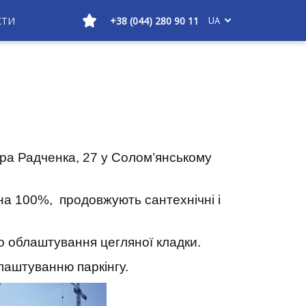
КТИ
+38 (044) 280 90 11
UA
ра Радченка, 27 у Солом’янському
 на 100%, продовжують сантехнічні і
до облаштування цегляної кладки.
лаштуванню паркінгу.