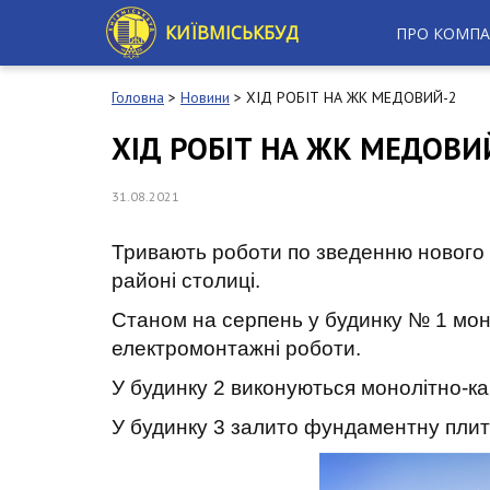
S
k
КИЇВМІСЬКБУД
ПРО КОМПА
i
p
t
Головна
>
Новини
>
ХІД РОБІТ НА ЖК МЕДОВИЙ-2
o
m
ХІД РОБІТ НА ЖК МЕДОВИ
a
i
n
31.08.2021
c
o
Тривають роботи по зведенню нового
n
t
районі столиці.
e
Станом на серпень у будинку № 1 моно
n
t
електромонтажні роботи.
У будинку 2 виконуються монолітно-ка
У будинку 3 залито фундаментну плиту